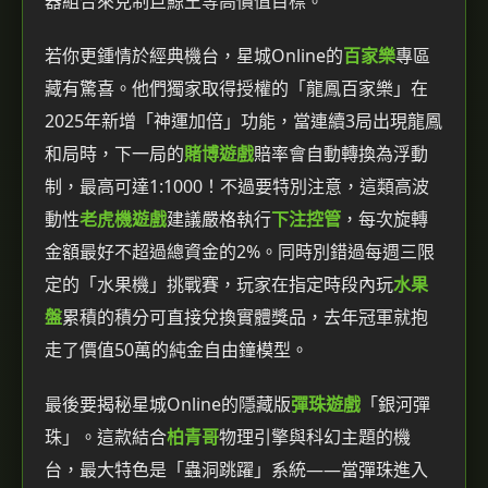
器組合來克制巨鯨王等高價值目標。
若你更鍾情於經典機台，星城Online的
百家樂
專區
藏有驚喜。他們獨家取得授權的「龍鳳百家樂」在
2025年新增「神運加倍」功能，當連續3局出現龍鳳
和局時，下一局的
賭博遊戲
賠率會自動轉換為浮動
制，最高可達1:1000！不過要特別注意，這類高波
動性
老虎機遊戲
建議嚴格執行
下注控管
，每次旋轉
金額最好不超過總資金的2%。同時別錯過每週三限
定的「水果機」挑戰賽，玩家在指定時段內玩
水果
盤
累積的積分可直接兌換實體獎品，去年冠軍就抱
走了價值50萬的純金自由鐘模型。
最後要揭秘星城Online的隱藏版
彈珠遊戲
「銀河彈
珠」。這款結合
柏青哥
物理引擎與科幻主題的機
台，最大特色是「蟲洞跳躍」系統——當彈珠進入