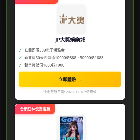
JP大獎娛樂城
註冊即贈388電子體驗金
新會員30天內儲值10000送888，50000送1888
新會員儲值1000送1000
立即體驗 →
優惠更新日期: 2026-08-07 *仍有效
台網紅林倪安推薦