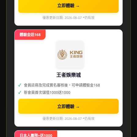
立即體驗 →
優惠更新日期: 2026-08-07 *仍有效
體驗金送168
王者娛樂城
會員註冊及完成實名審核後，可申請體驗金168
新會員首次儲值1000送1000
立即體驗 →
優惠更新日期: 2026-08-07 *仍有效
日本人團隊+送1000