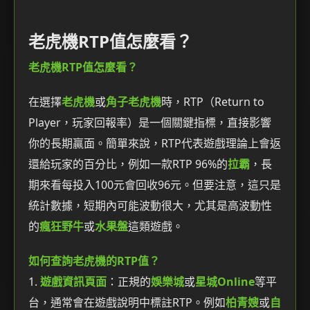
老虎機RTP值怎麼看？
老虎機RTP值怎麼看？
在選擇
老虎機
或
角子老虎機
時，RTP（Return to
Player，玩家回報率）是一個關鍵指標，直接影響
你的長期贏面。簡單來說，RTP代表遊戲理論上會返
還給玩家的百分比，例如一款RTP 96%的
拉霸
，長
期來看每投入100元會回收96元。但要注意，這只是
統計數據，短期內可能波動很大，尤其是高波動性
的
瘋狂野牛
或
水果盤
這類遊戲。
如何查詢老虎機的RTP值？
1.
遊戲資訊頁面
：正規的
娛樂城
或
星城Online
等平
台，通常會在遊戲說明中標註RTP。例如
柏青嫂
或
自