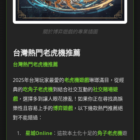
關於博弈遊戲的專業插圖
台灣熱門老虎機推薦
台灣熱門老虎機推薦
2025年台灣玩家最愛的
老虎機遊戲
琳瑯滿目，從經
典的
吃角子老虎機
到結合社交互動的
社交賭場遊
戲
，選擇多到讓人眼花撩亂！如果你正在尋找高娛
樂性且容易上手的
博弈遊戲
，以下幾款熱門推薦絕
對不能錯過：
星城Online
：這款本土化十足的
角子老虎機
遊