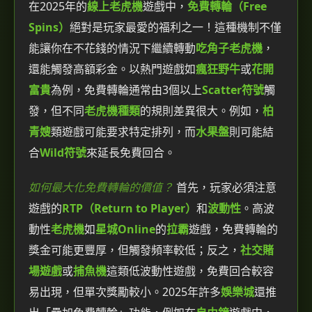
在2025年的
線上老虎機
遊戲中，
免費轉輪（Free
Spins）
絕對是玩家最愛的福利之一！這種機制不僅
能讓你在不花錢的情況下繼續轉動
吃角子老虎機
，
還能觸發高額彩金。以熱門遊戲如
瘋狂野牛
或
花開
富貴
為例，免費轉輪通常由3個以上
Scatter符號
觸
發，但不同
老虎機種類
的規則差異很大。例如，
柏
青嫂
類遊戲可能要求特定排列，而
水果盤
則可能結
合
Wild符號
來延長免費回合。
如何最大化免費轉輪的價值？
首先，玩家必須注意
遊戲的
RTP（Return to Player）
和
波動性
。高波
動性
老虎機
如
星城Online
的
拉霸
遊戲，免費轉輪的
獎金可能更豐厚，但觸發頻率較低；反之，
社交賭
場遊戲
或
捕魚機
這類低波動性遊戲，免費回合較容
易出現，但單次獎勵較小。2025年許多
娛樂城
還推