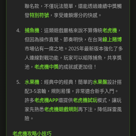
聯名款，不僅玩法簡單，還能透過連續中獎觸
發
特別符號
，享受連鎖爆分的快感。
捕魚機
：這類遊戲嚴格來說不算傳統
老虎機
，
但因為操作直覺、節奏明快，在台灣
線上賭博
市場佔有一席之地。2025年最新版本強化了多
人連線對戰功能，玩家可以組隊捕魚，共享獎
池，
老虎機中獎
的成就感更加倍！
水果機
：經典中的經典！簡單的
水果盤
設計搭
配3-5滾輪，規則易懂，非常適合新手入門。
許多
老虎機APP
還提供
老虎機試玩
模式，讓玩
家先熟悉
老虎機遊戲規則
再下注，降低踩雷風
險。
老虎機攻略小技巧