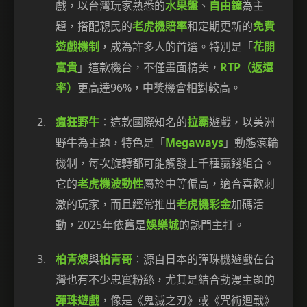
戲，以台灣玩家熟悉的
水果盤
、
自由鐘
為主
題，搭配親民的
老虎機賠率
和定期更新的
免費
遊戲機制
，成為許多人的首選。特別是「
花開
富貴
」這款機台，不僅畫面精美，
RTP（返還
率）
更高達96%，中獎機會相對較高。
瘋狂野牛
：這款國際知名的
拉霸
遊戲，以美洲
野牛為主題，特色是「
Megaways
」動態滾輪
機制，每次旋轉都可能觸發上千種贏錢組合。
它的
老虎機波動性
屬於中等偏高，適合喜歡刺
激的玩家，而且經常推出
老虎機彩金
加碼活
動，2025年依舊是
娛樂城
的熱門主打。
柏青嫂
與
柏青哥
：源自日本的彈珠機遊戲在台
灣也有不少忠實粉絲，尤其是結合動漫主題的
彈珠遊戲
，像是《鬼滅之刃》或《咒術迴戰》