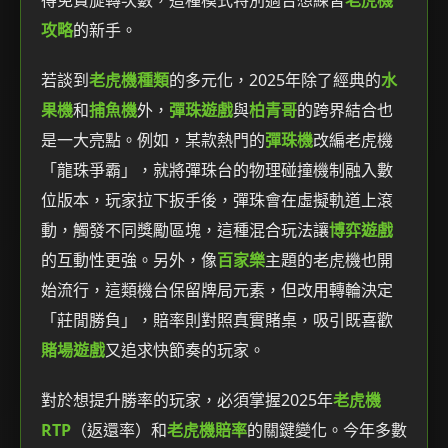
得免費旋轉次數，這種模式特別適合想練習
老虎機
攻略
的新手。
若談到
老虎機種類
的多元化，2025年除了經典的
水
果機
和
捕魚機
外，
彈珠遊戲
與
柏青哥
的跨界結合也
是一大亮點。例如，某款熱門的
彈珠機
改編老虎機
「龍珠爭霸」，就將彈珠台的物理碰撞機制融入數
位版本，玩家拉下扳手後，彈珠會在虛擬軌道上滾
動，觸發不同獎勵區塊，這種混合玩法讓
博弈遊戲
的互動性更強。另外，像
百家樂
主題的老虎機也開
始流行，這類機台保留牌局元素，但改用轉輪決定
「莊閒勝負」，賠率則對照真實賭桌，吸引既喜歡
賭場遊戲
又追求快節奏的玩家。
對於想提升勝率的玩家，必須掌握2025年
老虎機
RTP
（返還率）和
老虎機賠率
的關鍵變化。今年多數