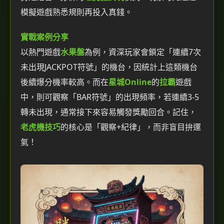
模擬遊戲熟悉規則再投入真錢。
實戰案例分享
以熱門遊戲
水果盤
為例，資深玩家會鎖定「連續7次
未出現JACKPOT符號」的機台，因統計上這類機台
後續爆分機率較高。而在
星城Online
的
拉霸
遊戲
中，則可觀察「BAR符號」的出現頻率，若連續3-5
轉未出現，通常接下來容易觸發獎勵回合。記住，
老虎機技巧
的核心是「觀察+紀律」，而非盲目拚運
氣！